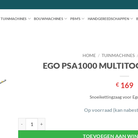
TUINMACHINES
BOUWMACHINES
PBM’S
HANDGEREEDSCHAPPEN
HOME
/
TUINMACHINES
EGO PSA1000 MULTITO
en
jst
169
€
Snoeikettingzaag voor Ego
Op voorraad (kan nabes
EGO PSA1000 MULTITOOL KETTINGZAAG aantal
TOEVOEGEN AAN WI