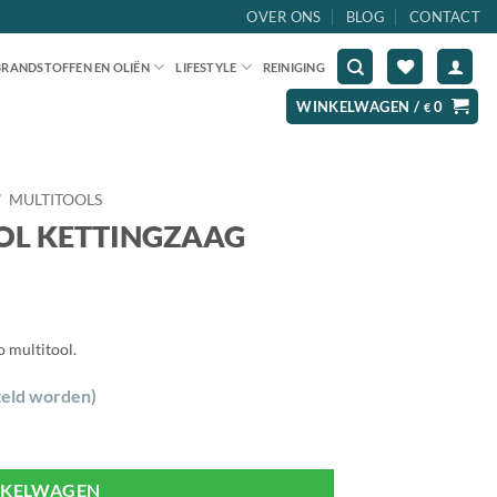
OVER ONS
BLOG
CONTACT
BRANDSTOFFEN EN OLIËN
LIFESTYLE
REINIGING
WINKELWAGEN /
0
€
/
MULTITOOLS
OL KETTINGZAAG
 multitool.
teld worden)
NKELWAGEN