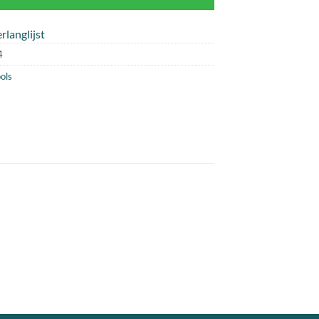
rlanglijst
4
ols