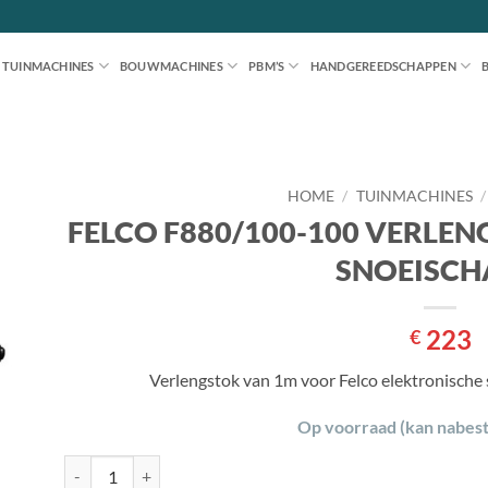
TUINMACHINES
BOUWMACHINES
PBM’S
HANDGEREEDSCHAPPEN
HOME
/
TUINMACHINES
/
FELCO F880/100-100 VERLE
en
SNOEISCH
jst
223
€
Verlengstok van 1m voor Felco elektronische
Op voorraad (kan nabes
FELCO F880/100-100 VERLENGSTOK ELEKTRONISCHE SNOE