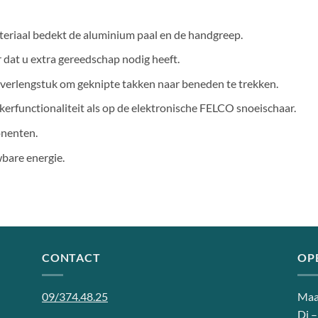
materiaal bedekt de aluminium paal en de handgreep.
dat u extra gereedschap nodig heeft.
 verlengstuk om geknipte takken naar beneden te trekken.
kerfunctionaliteit als op de elektronische FELCO snoeischaar.
onenten.
are energie.
CONTACT
OP
09/374.48.25
Maa
Di –