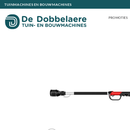
Ga
TUINMACHINES EN BOUWMACHINES
naar
inhoud
PROMOTIES
Toevoeg
aan
verlangli