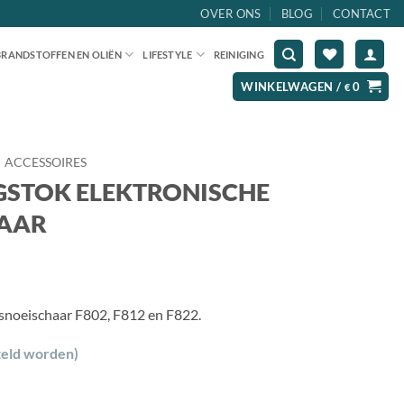
OVER ONS
BLOG
CONTACT
BRANDSTOFFEN EN OLIËN
LIFESTYLE
REINIGING
WINKELWAGEN /
0
€
ACCESSOIRES
NGSTOK ELEKTRONISCHE
AAR
 snoeischaar F802, F812 en F822.
teld worden)
ISCHAAR aantal