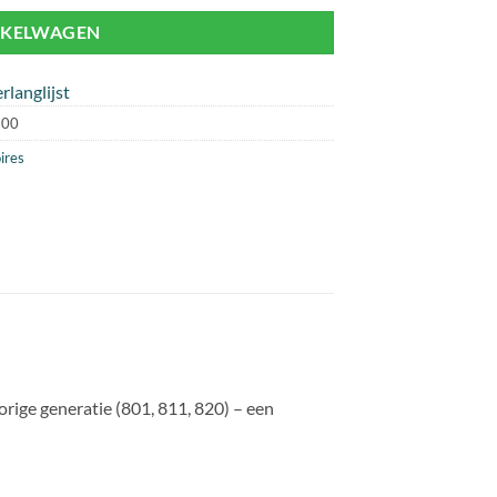
NKELWAGEN
rlanglijst
100
ires
rige generatie (801, 811, 820) – een