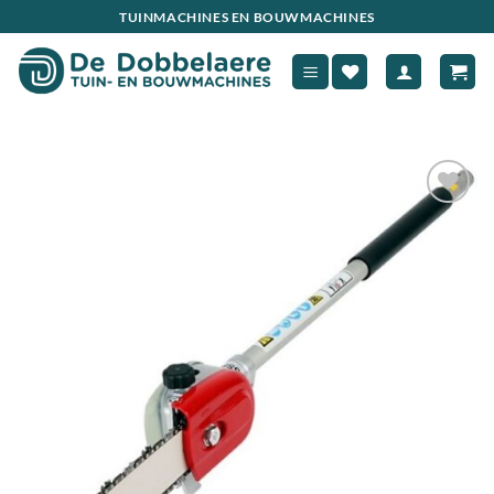
Ga
TUINMACHINES EN BOUWMACHINES
naar
inhoud
Toevoegen
aan
verlanglijst