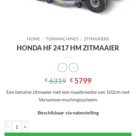
HOME
/
TUINMACHINES
/
ZITMAAIERS
HONDA HF 2417 HM ZITMAAIER
Oorspronkelijke
Huidige
6319
5799
€
€
prijs
prijs
Een benzine zitmaaier met een maaibreedte van 102cm met
was:
is:
Versamow muchingsysteem.
€ 6319.
€ 5799.
Beschikbaar via nabestelling
HONDA HF 2417 HM ZITMAAIER aantal