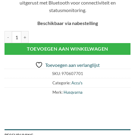
uitgerust met Bluetooth voor connectiviteit en
statusmonitoring.
Beschikbaar via nabestelling
HUSQVARNA 40-B330X 36V 9Ah ACCU (Bluetooth) aantal
TOEVOEGEN AAN WINKELWAGEN
Toevoegen aan verlanglijst
SKU:
970607701
Categorie:
Accu's
Merk:
Husqvarna