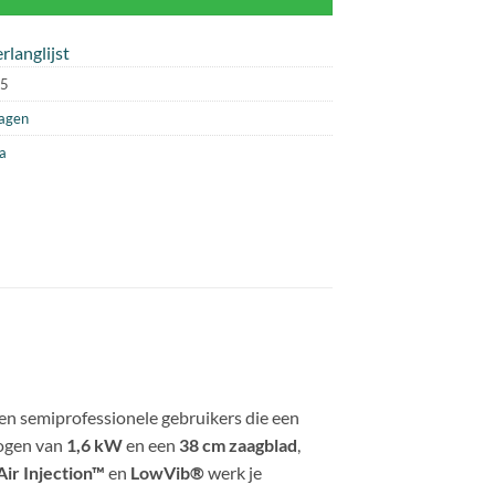
rlanglijst
5
zagen
a
en semiprofessionele gebruikers die een
mogen van
1,6 kW
en een
38 cm zaagblad
,
Air Injection™
en
LowVib®
werk je