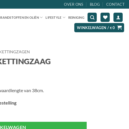
OVER ONS
BLOG
CONTACT
BRANDSTOFFEN EN OLIËN
LIFESTYLE
REINIGING
WINKELWAGEN /
0
€
KETTINGZAGEN
 KETTINGZAAG
waardlengte van 38cm.
stelling
NKELWAGEN