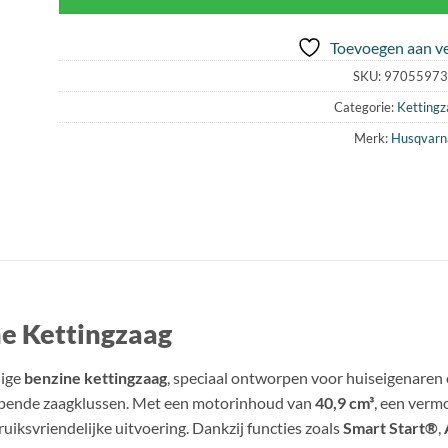
Toevoegen aan ve
SKU:
97055973
Categorie:
Ketting
Merk:
Husqvarn
ne Kettingzaag
dige
benzine kettingzaag
, speciaal ontworpen voor huiseigenaren 
pende zaagklussen. Met een motorinhoud van
40,9 cm³
, een ver
ruiksvriendelijke uitvoering. Dankzij functies zoals
Smart Start®
,