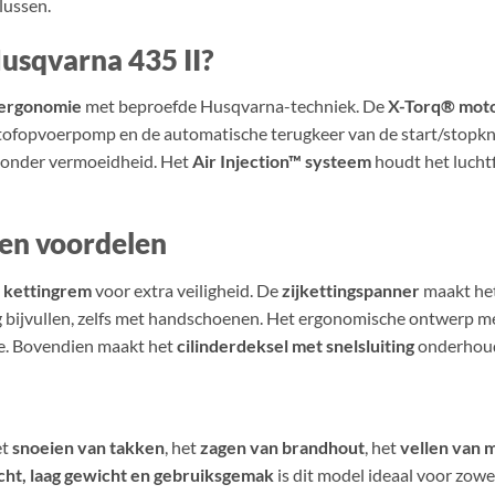
lussen.
usqvarna 435 II?
 ergonomie
met beproefde Husqvarna-techniek. De
X-Torq® mot
stofopvoerpomp en de automatische terugkeer van de start/stop
zonder vermoeidheid. Het
Air Injection™ systeem
houdt het luchtf
 en voordelen
a kettingrem
voor extra veiligheid. De
zijkettingspanner
maakt het
 bijvullen, zelfs met handschoenen. Het ergonomische ontwerp m
le. Bovendien maakt het
cilinderdeksel met snelsluiting
onderhoud 
et
snoeien van takken
, het
zagen van brandhout
, het
vellen van 
cht, laag gewicht en gebruiksgemak
is dit model ideaal voor zowe