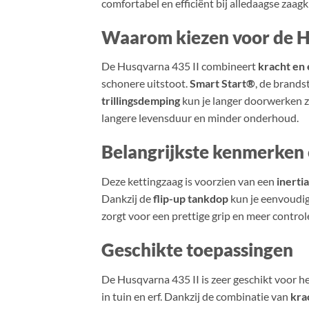
comfortabel en efficiënt bij alledaagse zaagk
Waarom kiezen voor de H
De Husqvarna 435 II combineert
kracht en
schonere uitstoot.
Smart Start®
, de brand
trillingsdemping
kun je langer doorwerken 
langere levensduur en minder onderhoud.
Belangrijkste kenmerken
Deze kettingzaag is voorzien van een
inerti
Dankzij de
flip-up tankdop
kun je eenvoudig
zorgt voor een prettige grip en meer contro
Geschikte toepassingen
De Husqvarna 435 II is zeer geschikt voor h
in tuin en erf. Dankzij de combinatie van
kra