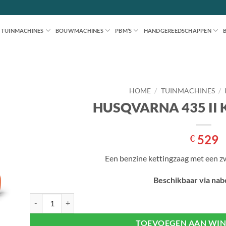
TUINMACHINES
BOUWMACHINES
PBM’S
HANDGEREEDSCHAPPEN
HOME
/
TUINMACHINES
/
HUSQVARNA 435 II
en
jst
529
€
Een benzine kettingzaag met een z
Beschikbaar via nabe
HUSQVARNA 435 II KETTINGZAAG aantal
TOEVOEGEN AAN WI