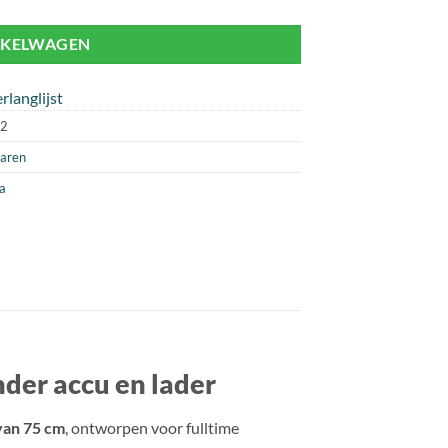
NKELWAGEN
rlanglijst
2
aren
a
der accu en lader
van 75 cm
, ontworpen voor fulltime