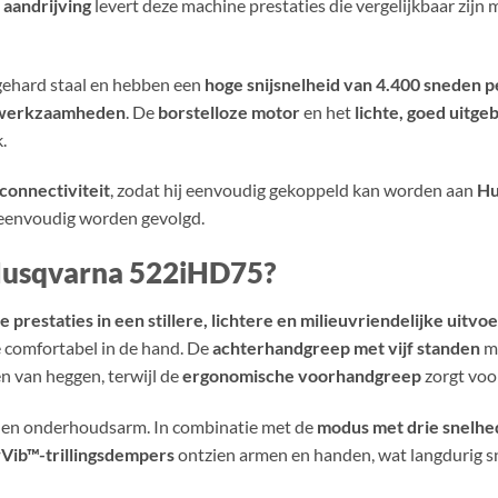
 aandrijving
levert deze machine prestaties die vergelijkbaar zij
gehard staal en hebben een
hoge snijsnelheid van 4.400 sneden p
eiwerkzaamheden
. De
borstelloze motor
en het
lichte, goed uitg
.
connectiviteit
, zodat hij eenvoudig gekoppeld kan worden aan
Hu
 eenvoudig worden gevolgd.
Husqvarna 522iHD75?
 prestaties in een stillere, lichtere en milieuvriendelijke uitvo
e comfortabel in de hand. De
achterhandgreep met vijf standen
ma
n van heggen, terwijl de
ergonomische voorhandgreep
zorgt voo
m en onderhoudsarm. In combinatie met de
modus met drie snelh
Vib™-trillingsdempers
ontzien armen en handen, wat langdurig s