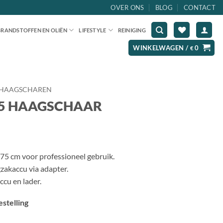
OVER ONS
BLOG
CONTACT
BRANDSTOFFEN EN OLIËN
LIFESTYLE
REINIGING
WINKELWAGEN /
0
€
HAAGSCHAREN
5 HAAGSCHAAR
75 cm voor professioneel gebruik.
gzakaccu via adapter.
cu en lader.
stelling