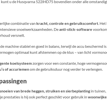
e
kunt u de Husqvarna 522iHD75 bovendien onder alle omstandig
erlijke combinatie van
kracht, controle en gebruikscomfort
. Het
j intensieve snoeiwerkzaamheden. De
anti-stick-software
voorkomt
rhoud versnelt.
t de machine stabiel en goed in balans, terwijl de accu beschermd i
ermogen optimaal kunt afstemmen op de klus – van licht vormsnoe
ligente koelsysteem
zorgen voor een constante, hoge vermogensou
u’s of accuriemen
om de gebruiksduur nog verder te verlengen.
epassingen
snoeien van brede heggen, struiken en sierbeplanting
in tuinen,
je prestaties is hij ook perfect geschikt voor gebruik in
woonwijken