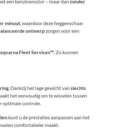
n met een benzinemotor – maar dan
zonder
er minuut
, waardoor deze heggenschaar
ebalanceerde ontwerp
zorgen voor een
sqvarna Fleet Services™
. Zo kunnen
ering
. Dankzij het lage gewicht van
slechts
akt het eenvoudig om te wisselen tussen
r optimale controle.
eden
kunt u de prestaties aanpassen aan het
noeien comfortabeler maakt.