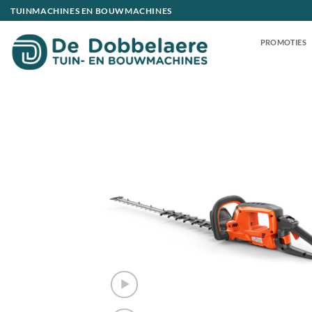
Ga
TUINMACHINES EN BOUWMACHINES
naar
inhoud
PROMOTIES
Toevoeg
aan
verlangli