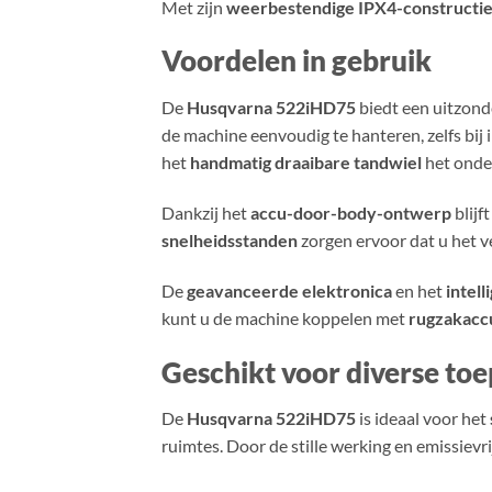
Met zijn
weerbestendige IPX4-constructi
Voordelen in gebruik
De
Husqvarna 522iHD75
biedt een uitzond
de machine eenvoudig te hanteren, zelfs bi
het
handmatig draaibare tandwiel
het onde
Dankzij het
accu-door-body-ontwerp
blijf
snelheidsstanden
zorgen ervoor dat u het v
De
geavanceerde elektronica
en het
intel
kunt u de machine koppelen met
rugzakacc
Geschikt voor diverse to
De
Husqvarna 522iHD75
is ideaal voor het
ruimtes. Door de stille werking en emissievri