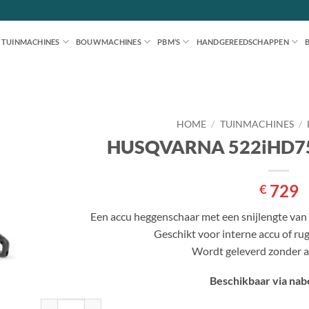
TUINMACHINES
BOUWMACHINES
PBM’S
HANDGEREEDSCHAPPEN
HOME
/
TUINMACHINES
/
HUSQVARNA 522iHD7
en
jst
729
€
Een accu heggenschaar met een snijlengte van 
Geschikt voor interne accu of ru
Wordt geleverd zonder ac
Beschikbaar via nabe
HUSQVARNA 522iHD75 HAAGSCHAAR aantal