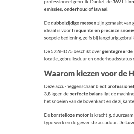
professioneel gebruik. Dankzij de
36V Li-ion
emissies, onderhoud of lawaai
.
De
dubbelzijdige messen
zijn gemaakt van 
ideaal is voor
frequente en precieze sno
soepele bediening, zelfs bij langdurig gebruik
De 522iHD75 beschikt over
geïntegreerde 
locatie, gebruiksduur en onderhoudsstatus
Waarom kiezen voor de 
Deze accu-heggenschaar biedt
professionele
3,8 kg
en de
perfecte balans
ligt de machin
het snoeien van de bovenkant en de zijkante
De
borstelloze motor
is krachtig, duurzaa
type werk en de gewenste accuduur. De
Low