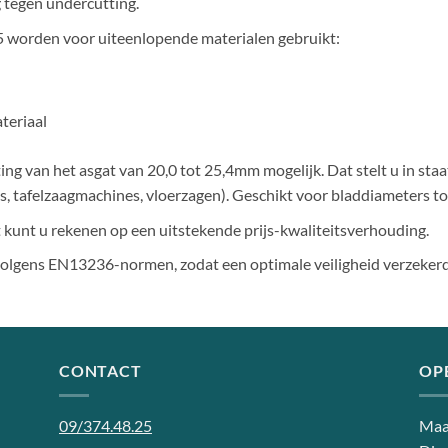
g tegen undercutting.
5 worden voor uiteenlopende materialen gebruikt:
teriaal
ng van het asgat van 20,0 tot 25,4mm mogelijk. Dat stelt u in sta
, tafelzaagmachines, vloerzagen).
Geschikt voor bladdiameters t
kunt u rekenen op een uitstekende prijs-kwaliteitsverhouding.
olgens EN13236-normen, zodat een optimale veiligheid verzekerd 
CONTACT
OP
09/374.48.25
Maa