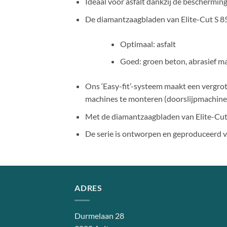
Ideaal voor asfalt dankzij de beschermin
De diamantzaagbladen van Elite-Cut S 8
Optimaal: asfalt
Goed: groen beton, abrasief ma
Ons ‘Easy-fit’-systeem maakt een vergroti
machines te monteren (doorslijpmachines
Met de diamantzaagbladen van Elite-Cut 
De serie is ontworpen en geproduceerd v
ADRES
Durmelaan 28