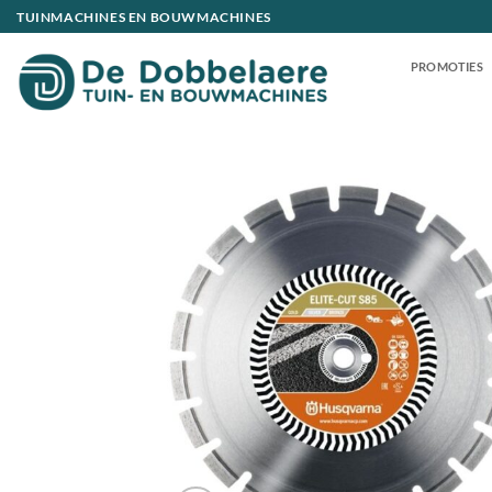
Ga
TUINMACHINES EN BOUWMACHINES
naar
inhoud
PROMOTIES
Toevoeg
aan
verlangli