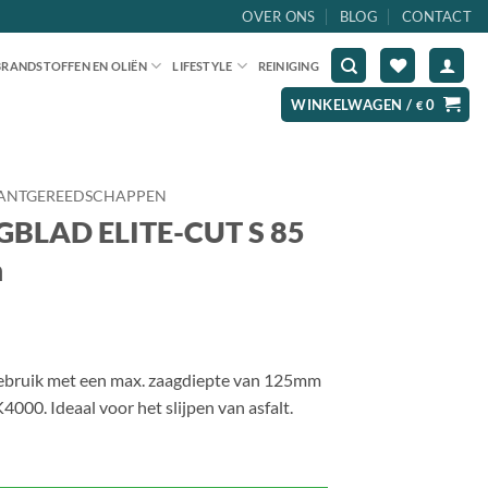
OVER ONS
BLOG
CONTACT
BRANDSTOFFEN EN OLIËN
LIFESTYLE
REINIGING
WINKELWAGEN /
0
€
ANTGEREEDSCHAPPEN
LAD ELITE-CUT S 85
m
ebruik met een max. zaagdiepte van 125mm
00. Ideaal voor het slijpen van asfalt.
antal