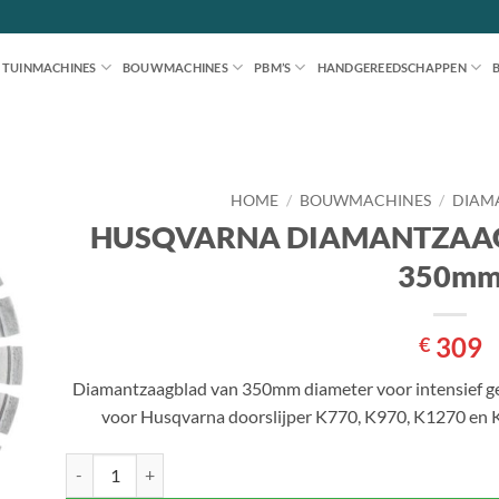
TUINMACHINES
BOUWMACHINES
PBM’S
HANDGEREEDSCHAPPEN
HOME
/
BOUWMACHINES
/
DIAM
HUSQVARNA DIAMANTZAAGB
en
350m
jst
309
€
Diamantzaagblad van 350mm diameter voor intensief g
voor Husqvarna doorslijper K770, K970, K1270 en K40
HUSQVARNA DIAMANTZAAGBLAD ELITE-CUT S 85 350mm a