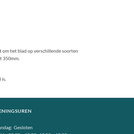
at om het blad op verschillende soorten
ot 350mm.
is.
ENINGSUREN
ndag: Gesloten