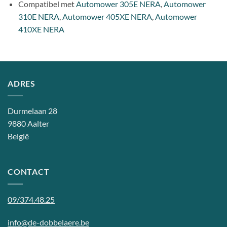
Compatibel met
Automower 305E NERA
,
Automower
310E NERA
,
Automower 405XE NERA
,
Automower
410XE NERA
ADRES
Durmelaan 28
9880 Aalter
België
CONTACT
09/374.48.25
info@de-dobbelaere.be