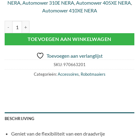
NERA
,
Automower 310E NERA
,
Automower 405XE NERA
,
Automower 410XE NERA
HUSQVARNA EPOS™ PLUG-IN VOOR 305E / 310E / 405XE / 410XE a
TOEVOEGEN AAN WINKELWAGEN
Toevoegen aan verlanglijst
SKU:
970663201
Categorieën:
Accessoires
,
Robotmaaiers
BESCHRIJVING
Geniet van de flexibiliteit van een draadvrije