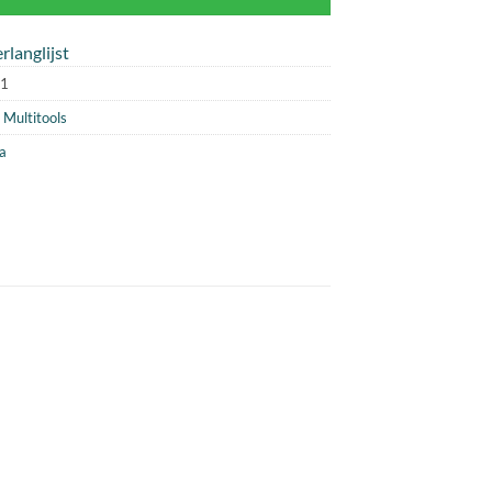
rlanglijst
1
,
Multitools
a