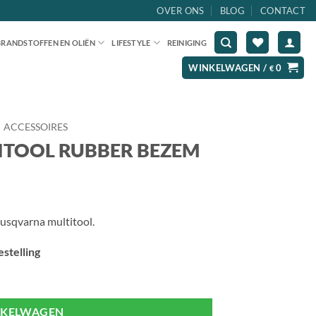
OVER ONS
BLOG
CONTACT
BRANDSTOFFEN EN OLIËN
LIFESTYLE
REINIGING
WINKELWAGEN /
0
€
ACCESSOIRES
ITOOL RUBBER BEZEM
usqvarna multitool.
stelling
NKELWAGEN