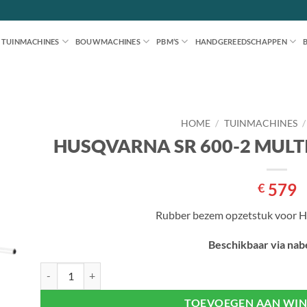
TUINMACHINES
BOUWMACHINES
PBM’S
HANDGEREEDSCHAPPEN
HOME
/
TUINMACHINES
/
HUSQVARNA SR 600-2 MULT
en
jst
579
€
Rubber bezem opzetstuk voor H
Beschikbaar via nabe
HUSQVARNA SR 600-2 MULTITOOL RUBBER BEZEM aantal
TOEVOEGEN AAN WI