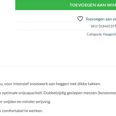
TOEVOEGEN AAN WI
Toevoegen aan ve
SKU:
DUH601P
Categorie:
Haagsch
u, voor intensief snoeiwerk aan heggen met dikke takken.
en optimale snijcapaciteit. Dubbelzijdig geslepen messen (bovenm
er snijden en minder wrijving.
es comfortabel te werken.