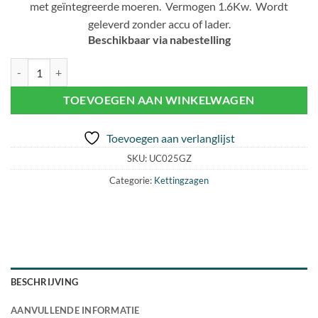
met geïntegreerde moeren. Vermogen 1.6Kw. Wordt
geleverd zonder accu of lader.
Beschikbaar via nabestelling
MAKITA UC 025 GZ KETTINGZAAG (1x40V) aantal
TOEVOEGEN AAN WINKELWAGEN
Toevoegen aan verlanglijst
SKU:
UC025GZ
Categorie:
Kettingzagen
BESCHRIJVING
AANVULLENDE INFORMATIE