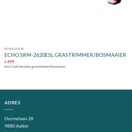
BOSMAAIERS
ECHO SRM-2620ESL GRASTRIMMER/BOSMAAIER
499
€
Een 2-takt benzine grastrimmer/bosmaaier.
ADRES
Durmelaan 28
9880 Aalter