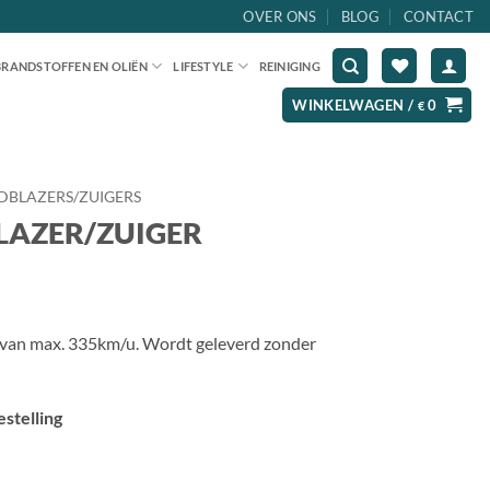
OVER ONS
BLOG
CONTACT
BRANDSTOFFEN EN OLIËN
LIFESTYLE
REINIGING
WINKELWAGEN /
0
€
DBLAZERS/ZUIGERS
LAZER/ZUIGER
d van max. 335km/u. Wordt geleverd zonder
stelling