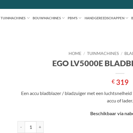
TUINMACHINES
BOUWMACHINES
PBM’S
HANDGEREEDSCHAPPEN
HOME
/
TUINMACHINES
/
BLA
EGO LV5000E BLADB
en
jst
319
€
Een accu bladblazer / bladzuiger met een luchtsnelhei
accu of lader.
Beschikbaar via nabe
EGO LV5000E BLADBLAZER/ZUIGER aantal