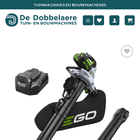
Ga
TUINMACHINES EN BOUWMACHINES
naar
inhoud
Toevoegen
aan
verlanglijst